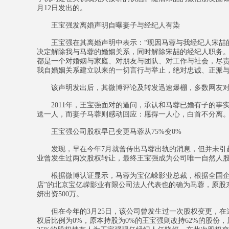
月12日发出的。
王宝强发离婚声明自曝妻子与经纪人有染
王宝强在其离婚声明中表示：“现因马蓉与我经纪人宋喆的
决定解除我与马蓉的婚姻关系，同时解除宋喆的经纪人职务。
都是一个对婚姻与家庭、对朋友与团队、对工作与社会，尽
我自婚姻关系建立以来的一切言行与举止，绝对忠诚、正派与
该声明发出后，其微博评论及转发迅速爆棚，多数网友对
2011年，王宝强面对的逼问，承认和马蓉已婚有子的事实
送一人，而妻子马蓉则感动回应：愿得一人心，白首不分离
王宝强公司股权早已变更马蓉从75%变0%
发现，早在今年7月就曾传出马蓉出轨的消息，但并未引起
业曾发生过两次股权转让，最终王宝强成为公司唯一自然人
根据微博认证显示，马蓉为宝亿嵘影业总裁，根据全国企业
店”的北京宝亿嵘影业有限公司法人代表也的确为马蓉，原股东
妍出资500万。
但在今年的3月25日，该公司曾发生过一次股权变更，在这
权后比例为0%，原本持股为0%的王宝强则改持62%的股份，