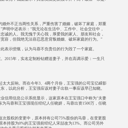
婚外不正当两性关系，严重伤害了婚姻，破坏了家庭，郑重
”声明中还表示：“我无论在生活中、工作中、社会交往中，
责忠诚的人。我无愧于关心我，厚爱我的家人、朋友和社会，
宽容，但我绝无法容忍恶意背叛婚姻、破坏家庭的行为。”
此表示愤慨，认为马蓉不负责任的行为毁了一个家庭。
。2015年，实名定制粉钻赠送妻子，并在高调示爱：一生只
。
太大反响。而在今年3、4两个月份，王宝强的公司宝亿嵘影
股东，以此分析，王宝强应该对妻子出轨一事应该早已知晓。
信用信息公示系统显示，这家原本在王宝强口中称为“夫妻
为马蓉和王宝强现任经纪人任晓妍，马蓉出资1500万，任晓
次股权的变更中，原本持有公司75%股份的马蓉，在变更股
原本持股为0%的王宝强前经纪人宋喆改为13%。而公司另外