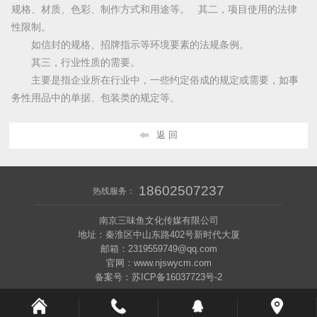
规格、材质、色彩、制作方式和用途等。 其二，项目使用的法律
性限制。
如信封的规格、招牌指示等环境要素的法规条例。
其三，行业性质的需要。
主要是指企业所在行业中，一些约定俗成的规定或需要，如事
务性用品中的单据、包装类的规定等。
返 回
18602507237
热线服务：
南京三味鱼文化传媒有限公司
地址：秦淮区中山东路402号新时代大厦
邮箱：2319559749@qq.com
官网：www.njswycm.com
备案号：苏ICP备16037723号-2