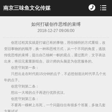
南京三味鱼文化传媒
如何打破创作思维的束缚
2018-12-27 09:06:00
创意过程其实就是打破已有的事物，用你独特的方式重组，改
变旧事物的的顺序，换一种和思维方式，从一个不同的角度，逃脱
传统思维的束缚，提出自己独树一帜的观点，通过图片，文字表达
出来，将旧元素重新组合。设计师的头脑是为创意服务的。
创意守则第一条：
只想出走在时代前15分钟的点子，不必想创造比时代早几个光
年的点子。
创意守则第二条：
想出一大堆的点子再进行优胜劣汰。
创意守则第三条：
不要再一棵树上吊死，一个问题往往有很多个答案，多做几套
方案试试