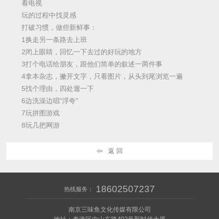
看电视
玩的过程中找灵感
打破习惯，做些新鲜事：
1换走另一条路去上班
2闭上眼睛，回忆一下去过的好玩的地方
3打个电话给朋友，跟他们简单的叙述一两件事
4拿本杂志，撇开文字，只看图片，从头到尾浏览一遍
5找个理由，四处遛一下
6边洗澡边唱"浮夸"
7玩拼图游戏
8玩几把网游
返 回
18602507237
热线服务：
南京三味鱼文化传媒有限公司