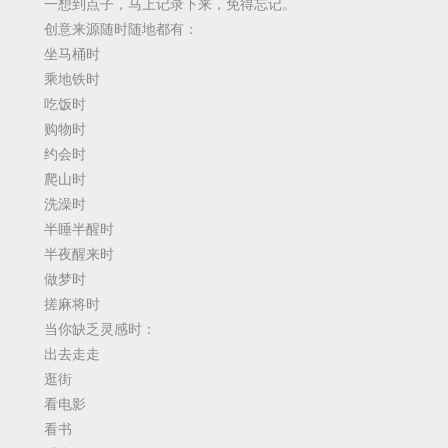
一想到点子，马上记录下来，免得忘记。
创意来源随时随地都有：
坐马桶时
乘地铁时
吃饭时
购物时
约会时
爬山时
洗澡时
半睡半醒时
半夜醒来时
做梦时
搓麻将时
当你缺乏灵感时：
出去走走
逛街
看电影
看书