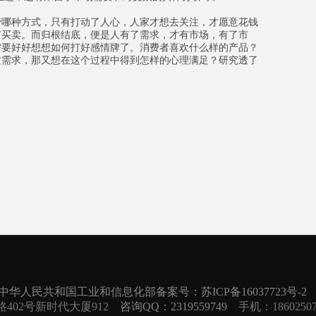
哪种方式，只有打动了人心，人家才想去关注，才愿意花钱
有买卖。而归根结底，便是人有了需求，才有市场，有了市
需要好好想想如何打好感情牌了。消费者喜欢什么样的产品？
质需求，那又想在这个过程中得到怎样的心理满足？研究透了
中华人民共和国工业和信息化部备案号：苏ICP备16037723号-2
402号新时代大厦912
咨询QQ：2319559749
手机：186025072