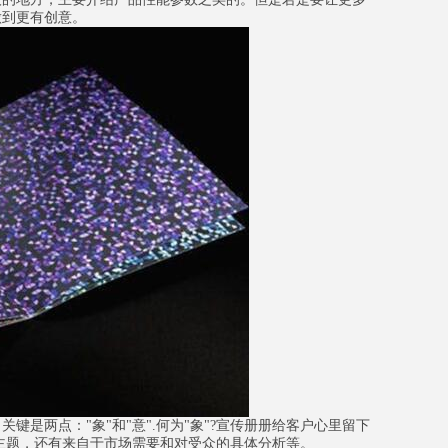
做到更有创意。
两点："象"和"意".何为"象"?宣传册册给客户心里留下
和主题，还有来自于市场需要和对受众的具体分析等。