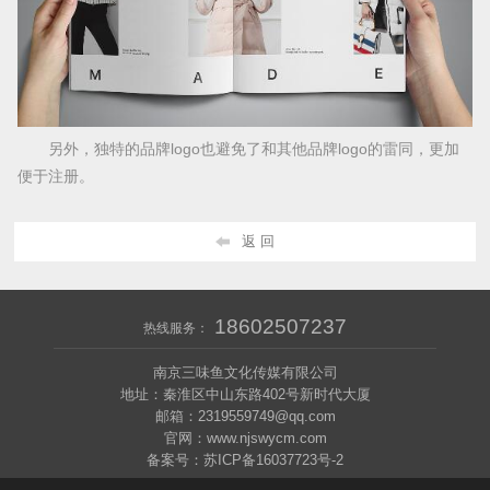
另外，独特的品牌logo也避免了和其他品牌logo的雷同，更加
便于注册。
返 回
18602507237
热线服务：
南京三味鱼文化传媒有限公司
地址：秦淮区中山东路402号新时代大厦
邮箱：2319559749@qq.com
官网：www.njswycm.com
备案号：苏ICP备16037723号-2