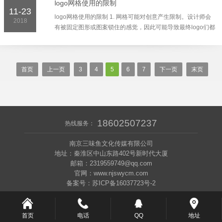
logo网格使用的限制
11-23
logo网格使用的限制 1. 网格可能对创意产生限制。设计师会
2018
有被固定图形或图案锁住的感觉，因此可能导致最终logo们都
长得很像。 2. 自定义网格的流程是艰辛的。对于不熟悉的同
学们，...
首页
上一页
3
4
5
6
7
下一页
末页
18602507237
热线服务：
南京三味鱼文化传媒有限公司
地址：秦淮区中山东路402号新时代大厦
邮箱：2319559749@qq.com
官网：www.njswycm.com
备案号：苏ICP备16037723号-2
首页
电话
QQ
地址