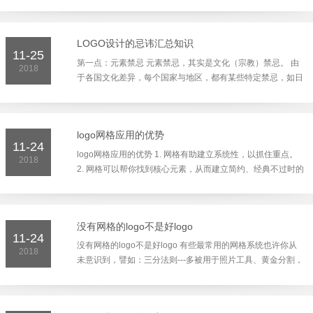
logo设计图形的唯一性。也就是说，logo设计出来后不能与其
它同类别lo...
LOGO设计的忌讳汇总知识
11-25
第一点：元素禁忌 元素禁忌，其实是文化（宗教）禁忌。 由
2018
于各国文化差异，每个国家与地区，都有某些特定禁忌，如日
本忌荷花，忌数字9和4,韩国也忌4,美国人忌数字13,加拿大和
英国...
logo网格应用的优势
11-24
logo网格应用的优势 1. 网格有助建立系统性，以抓住重点。
2018
2. 网格可以帮你找到核心元素，从而建立简约、经典不过时的
设计。例如：苹果和壳牌的logo,它们都使用了超简约的经典
形式...
没有网格的logo不是好logo
11-24
没有网格的logo不是好logo 有些最常用的网格系统也许你从
2018
未意识到，譬如：三分法则---多被用于照片工具、黄金分割，
或只是简单的分栏网格系统。 垂直三分法：目标垂直于画面
左右三...