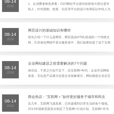
08-14
1、从消费者角色来看：O2O网站平台面对的群体大部分是年
2016
轻人，针对团购、抢座、社区等平台的设计布局应以年轻人为
主，颜色可以艳丽，增添活跃的色彩让平台更加的充满活力。
2、商品分类设计布局：O2O网站肯定不会只有一种产品服
务。对于不同类别的产品，一定...
网页设计的基础知识有哪些
08-14
首先介绍一下什么是网页，网页是由HTML组成的一个特殊文
2016
档，它存放在网络中某台服务器中，我们如果知道了这个文档
的存放位置，然后在网页浏览器中输入这个文档的存放地址，
即可看到这个网页。 接着介绍一下什么是网站，由几个或多
个相互有关联的网页组成的一...
企业网站建设之前需要解决的7个问题
08-14
俗话说，千里之行始于足下，在互联网+时代，企业开启网络
2016
渠道，无论是产品展示还是企业形象展示，网站都是企业在互
联网必不可少的布局，不过，在网站建设方面，很多企业采用
结构简单、运营成本低、小型商业网站来作为首选，虽然小型
网站在成本预算、灵活性上...
两会热议：“互联网＋”如何更好服务于城市和民生
08-14
近几年，互联网飞速发展，已经渗透到日常生活的各个领域。
2016
2015年国家层面首次制定了互联网+行动计划。互联网+作为