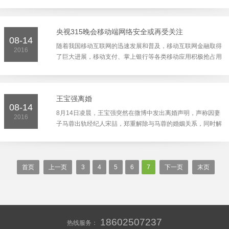
行业热词第一次纳入国家经济的顶层设计，对于整个互联网行
业，乃至中国经济社会的创新发展意义重大。而对于石家庄人
来说，大家更关心的是互联...
央视315晚会移动端网络安全或再受关注
08-14
随着我国移动互联网的迅速发展和普及，移动互联网金融取得
2016
了巨大进展，移动支付、掌上银行等各类移动应用积极抢占用
户手机入口，用户人数增长迅速，同时安全问题日益严重。一
方面，移动互联网上诈骗信息泛滥。另一方面，移动互联网上
金融犯罪手段不断翻新升...
王宝强离婚
08-14
8月14日凌晨，王宝强突然在微博中发出离婚声明，声称因妻
2016
子马蓉出轨经纪人宋喆，郑重解除与马蓉的婚姻关系，同时解
除宋喆的经纪人职务。王宝强称将尽力将因此给双方父母和两
个尚未成年的孩子造成的伤害降到最低。 获知消息后随即联
系王宝强新任经纪人任晓妍...
首页
上一页
3
4
5
6
7
下一页
末页
18602507237
热线服务：