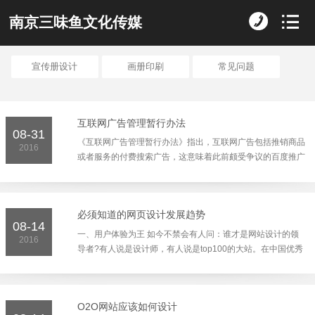
南京三味鱼文化传媒
宣传册设计
画册印刷
常见问题
互联网广告管理暂行办法
08-31
《互联网广告管理暂行办法》指出，互联网广告包括推销商品
2016
或者服务的付费搜索广告，这意味着此前颇受争议的百度推广
是不是广告终于有了说法推广是广告。 同时医疗、药品、特
殊医学用途配方食品、医疗器械、农药、兽药、保健食品广告
等未经审查，不得发布。付...
必须知道的网页设计发展趋势
08-14
一、用户体验为王 如今不禁会有人问：谁才是网站设计的领
2016
导者?有人说是设计师，有人说是top100的大站。在中国优秀
设计师摇篮河南新华电脑学院互联网平台开发专业讲师们看
来，用户体验度才真正是第一位的。如果没有尊重人们的审美
标准和阅读习惯，内容放得再...
O2O网站应该如何设计