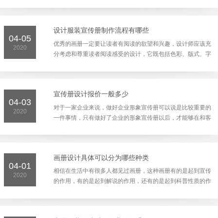
都是需要在宣传的基础上获取受众的信任感，个人留下深刻
的...
设计服装宣传册制作流程有哪些
04-05
优秀的画册一定要让读者有阅读的欲望和兴趣，设计师应该充
2020
分考虑和尊重读者阅读感受的设计，它既包括色彩、版式、字
体、图片等视觉因素，还包括纸张、开本、工艺等触觉效
果，...
宣传册设计报价一般多少
04-03
对于一家企业来说，做好企业形象宣传册可以说是比较重要的
2020
一件事情，只有做好了企业的形象宣传册以后，才能够在和客
户商谈合作的时候，让客户了解清楚企业，有一些客户之所
以...
画册设计具体可以分为哪些种类
04-01
相信在生活中有很多人都见过画册，这种画册有的是起到宣传
2020
的作用，有的是起到解说的作用，还有的是起到科普性质的作
用。画册设计具体的种类是很多的，比如有一些可能纯粹是
用...