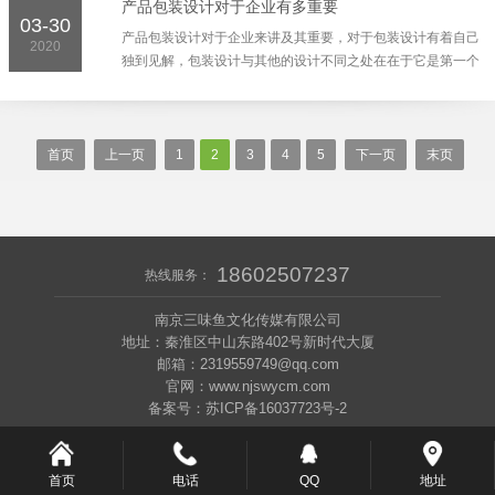
产品包装设计对于企业有多重要
03-30
产品包装设计对于企业来讲及其重要，对于包装设计有着自己
2020
独到见解，包装设计与其他的设计不同之处在在于它是第一个
和消费者接触的设计，当我们在商城或者是超市的时候，同
类...
首页
上一页
1
2
3
4
5
下一页
末页
18602507237
热线服务：
南京三味鱼文化传媒有限公司
地址：秦淮区中山东路402号新时代大厦
邮箱：2319559749@qq.com
官网：www.njswycm.com
备案号：苏ICP备16037723号-2
首页
电话
QQ
地址