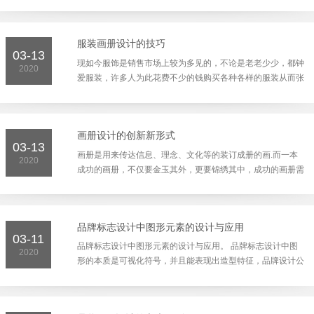
是词语的意思，后引申为logotype（标准字）。如今它的意思
已经十分...
服装画册设计的技巧
03-13
现如今服饰是销售市场上较为多见的，不论是老老少少，都钟
2020
爱服装，许多人为此花费不少的钱购买各种各样的服装从而张
扬自己的个性，而我们日常生活中服装的款式，型号都有着
各...
画册设计的创新新形式
03-13
画册是用来传达信息、理念、文化等的装订成册的画.而一本
2020
成功的画册，不仅要金玉其外，更要锦绣其中，成功的画册需
要像是被赋予了灵魂，可以和读者交流，向读者传达一切潜在
的...
品牌标志设计中图形元素的设计与应用
03-11
品牌标志设计中图形元素的设计与应用。 品牌标志设计中图
2020
形的本质是可视化符号，并且能表现出造型特征，品牌设计公
司的设计人员通常会运用图形来让标志设计赋予生动性和愉悦
性...