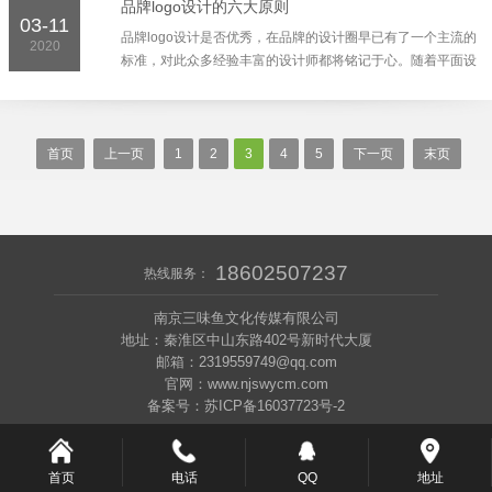
品牌logo设计的六大原则
03-11
品牌logo设计是否优秀，在品牌的设计圈早已有了一个主流的
2020
标准，对此众多经验丰富的设计师都将铭记于心。随着平面设
计的阅历不断积累，你会越来觉得这个标准是那么经典且具有
指...
首页
上一页
1
2
3
4
5
下一页
末页
18602507237
热线服务：
南京三味鱼文化传媒有限公司
地址：秦淮区中山东路402号新时代大厦
邮箱：2319559749@qq.com
官网：www.njswycm.com
备案号：苏ICP备16037723号-2
首页
电话
QQ
地址