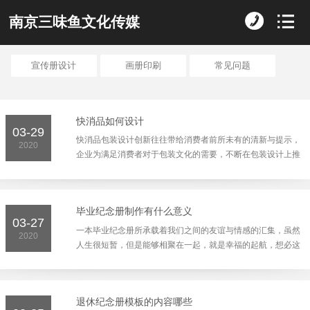
南京三味鱼文化传媒
宣传册设计
画册印刷
常见问题
快消品如何设计
03-29
快消品包装设计创新往往带给消费者前所未有的清新与提示，
2020
企业为满足消费者对于包装文化的需要，不断在包装设计上推
陈出新，创造了蔚为壮观的包装文化。随着国内市场经济的
蓬...
毕业纪念册制作有什么意义
03-27
一本毕业纪念册所承载着我们之间的友谊与情感的汇集，虽然
2020
人生很短暂，但是能够相聚在一起，就是幸福的起航，想必这
样的毕业纪念册制作不仅要融入情感的介入，也要将这种情
谊...
退休纪念册模板的内容哪些