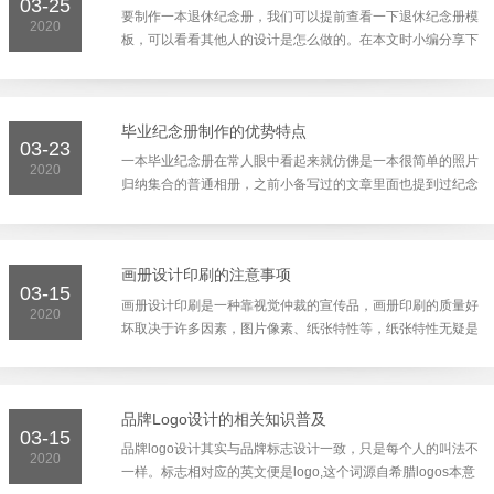
03-25
要制作一本退休纪念册，我们可以提前查看一下退休纪念册模
2020
板，可以看看其他人的设计是怎么做的。在本文时小编分享下
退休纪念册制作内容有哪些？退休纪念册到底该怎么做？ 退
休...
毕业纪念册制作的优势特点
03-23
一本毕业纪念册在常人眼中看起来就仿佛是一本很简单的照片
2020
归纳集合的普通相册，之前小备写过的文章里面也提到过纪念
册和相册的区别。这里时主要是在着重加深下毕业纪念册的
特...
画册设计印刷的注意事项
03-15
画册设计印刷是一种靠视觉仲裁的宣传品，画册印刷的质量好
2020
坏取决于许多因素，图片像素、纸张特性等，纸张特性无疑是
其中一项重要因素。性能优良的纸张，能完整地完成油墨转
移...
品牌Logo设计的相关知识普及
03-15
品牌logo设计其实与品牌标志设计一致，只是每个人的叫法不
2020
一样。标志相对应的英文便是logo,这个词源自希腊logos本意